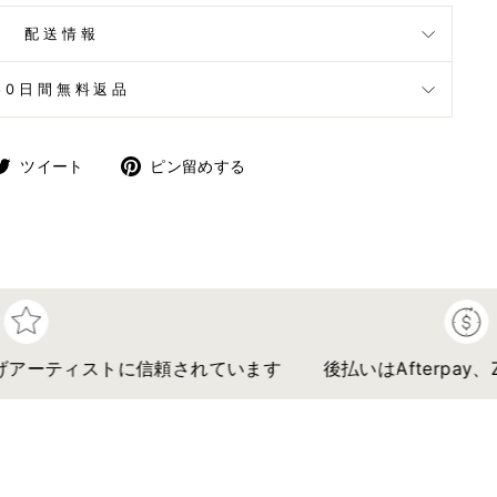
配送情報
60日間無料返品
cebook
Twitter
Pinterest
ツイート
ピン留めする
で
に
ツ
ピ
イ
ン
ー
す
ト
る
す
る
ーティストに信頼されています
後払いはAfterpay、Zip、K