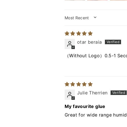
SORT BY
otar beraia
（Without Logo）0.5-1 Seco
Julie Therrien
My favourite glue
Great for wide range humidi