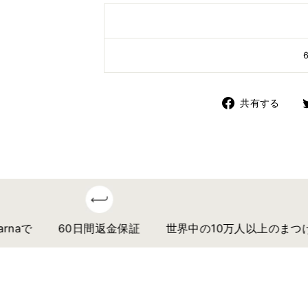
Fa
共有する
で
共
有
で
60日間返金保証
世界中の10万人以上のまつげア