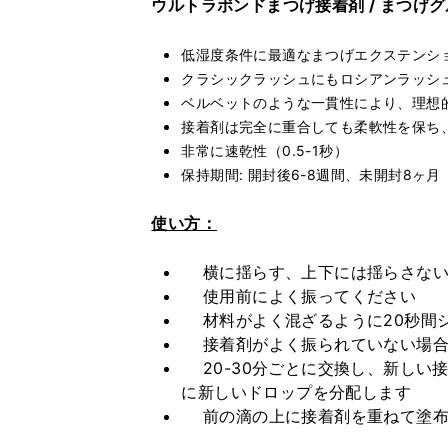
ウルトラボンドまつげ接着剤 / まつげ
低湿度条件に最適なまつげエクステンシ
クラシックラッシュにもロシアンラッシ
ベルベットのような一貫性により、理想
接着剤は完全に重合しても柔軟性を保ち
非常に速乾性（0.5-1秒）
保持期間: 開封後6-8週間、未開封8ヶ月
使い方：
横に揺らす、上下には揺らさな
使用前によく振ってください
材料がよく混ざるように20秒間
接着剤がよく振られていない場合
20-30分ごとに交換し、新しい
に新しいドロップを分配します
前の滴の上に接着剤を重ねて塗