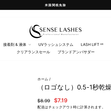
米国関税免除
ス
ラ
イ
ド
シ
ョ
接着剤 & 液体
UVラッシュシステム
LASH LIFT ᴷᴿ
ー
クリアランスセール
ブランドアンバサダー
を
一
時
停
止
ホーム
/
（ロゴなし）0.5-1秒
通
セ
$7.19
$8.99
常
ー
配送
はチェックアウト時に計算されます。