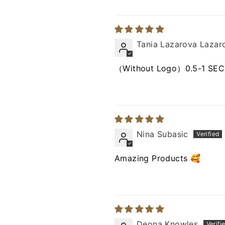
Tania Lazarova Lazar
（Without Logo）0.5-1 SE
Nina Subasic
Amazing Products 🥰
Deona Knowles