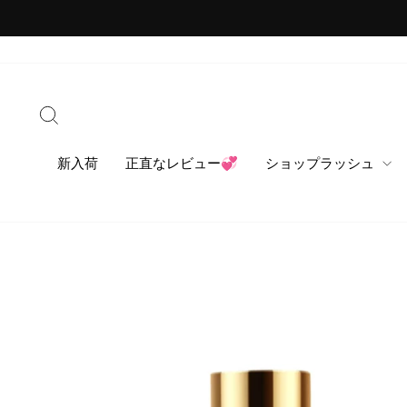
コ
ン
テ
ン
ツ
検索
に
ス
キ
新入荷
正直なレビュー💞
ショップラッシュ
ッ
プ