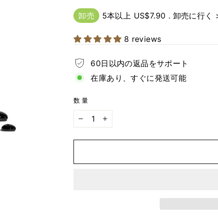
価
ル
格
価
卸売
5本以上 US$7.90 .
卸売に行く 
格
8 reviews
60日以内の返品をサポート
在庫あり、すぐに発送可能
数量
−
+