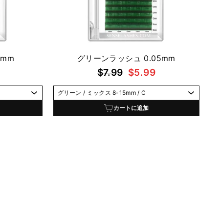
5mm
グリーンラッシュ 0.05mm
通
セ
$7.99
$5.99
常
ー
価
ル
格
価
カートに追加
格