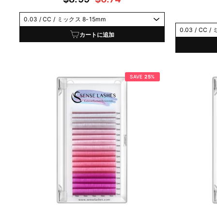
常
ー
価
ル
格
価
カートに追加
格
SAVE
25
%