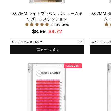
0.07MM ライトブラウン ボリュームま
0.07MM
つげエクステンション
ーム
2 reviews
通
セ
$8.99
$4.72
常
ー
価
ル
格
価
カートに追加
格
SAVE
25
%