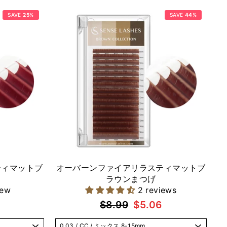
え
SAVE
25
%
SAVE
44
%
ティマットブ
オーバーンファイアリラスティマットブ
ラウンまつげ
iew
2 reviews
通
セ
$8.99
$5.06
常
ー