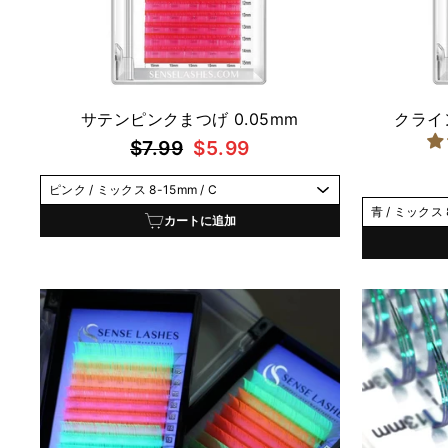
サテンピンクまつげ 0.05mm
クライ
通
セ
$7.99
$5.99
常
ー
価
ル
格
価
カートに追加
格