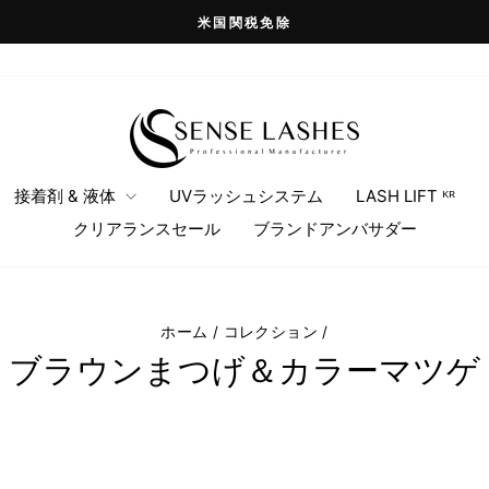
米国関税免除
ス
ラ
イ
ド
シ
ョ
接着剤 & 液体
UVラッシュシステム
LASH LIFT ᴷᴿ
ー
クリアランスセール
ブランドアンバサダー
を
一
時
停
ホーム
/
コレクション
/
止
ブラウンまつげ＆カラーマツゲ