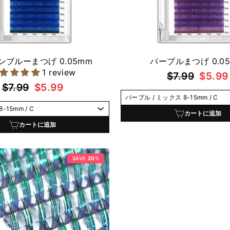
ンブルーまつげ 0.05mm
パープルまつげ 0.0
1 review
通
セ
$7.99
$5.99
通
セ
$7.99
$5.99
常
ー
常
ー
価
ル
価
ル
格
価
カートに追加
格
価
カートに追加
格
格
SAVE
20
%