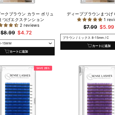
 ダークブラウン カラー ボリュ
ディープブラウンまつげ 0
 まつげエクステンション
1 rev
2 reviews
通
セ
$7.99
$5.99
通
セ
$8.99
$4.72
常
ー
常
ー
価
ル
価
ル
格
価
カートに追加
格
価
カートに追加
格
格
SAVE
25
%