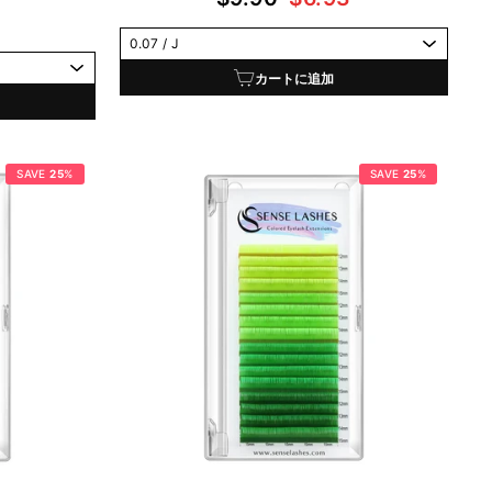
常
ー
価
ル
格
価
カートに追加
格
SAVE
25
%
SAVE
25
%