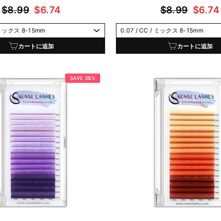
通
セ
通
セ
$8.99
$6.74
$8.99
$6.74
常
ー
常
ー
価
ル
価
ル
格
価
格
価
カートに追加
カートに追加
格
格
SAVE
25
%