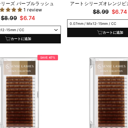
シリーズ パープルラッシュ
アートシリーズオレンジビ
1 review
通
セ
$8.99
$6.74
通
セ
$8.99
$6.74
常
ー
常
ー
価
ル
価
ル
格
価
カートに追加
格
価
カートに追加
格
格
SAVE
47
%