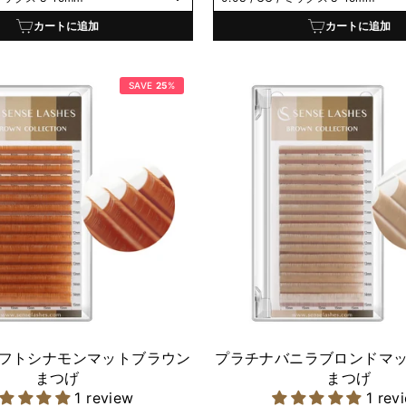
価
ル
価
ル
格
価
格
価
カートに追加
カートに追加
格
格
SAVE
25
%
フトシナモンマットブラウン
プラチナバニラブロンドマ
まつげ
まつげ
1 review
1 rev