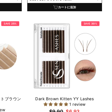
価
ル
格
価
カートに追加
格
SAVE
25
%
SAVE
30
%
ットブラウン
Dark Brown Kitten YY Lashes
1 review
iew
通
セ
$9.90
$6.93