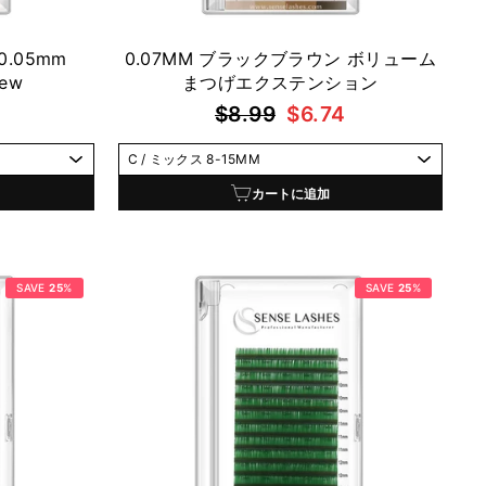
.05mm
0.07MM ブラックブラウン ボリューム
iew
まつげエクステンション
通
セ
$8.99
$6.74
常
ー
価
ル
格
価
カートに追加
格
SAVE
25
%
SAVE
25
%