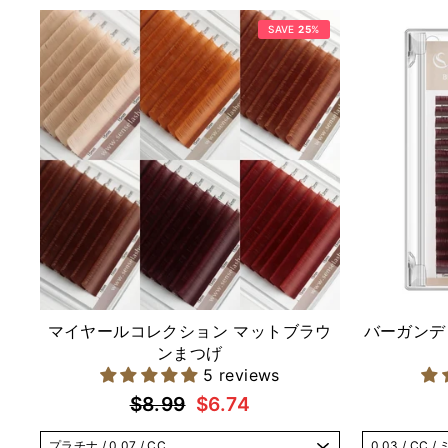
SAVE
25
%
マイヤールコレクション マットブラウ
バーガンデ
ンまつげ
5 reviews
通
セ
$8.99
$6.74
常
ー