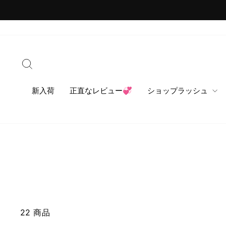
コ
ン
テ
ン
ツ
検索
に
ス
キ
新入荷
正直なレビュー💞
ショップラッシュ
ッ
プ
22 商品