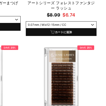
ガーまつげ
アートシリーズ フォレストファンタジ
ー ラッシュ
通
セ
$8.99
$6.74
常
ー
価
ル
格
価
カートに追加
格
SAVE
25
%
SAVE
25
%