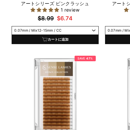
アートシリーズ ピンクラッシュ
アート
1 review
通
セ
$8.99
$6.74
常
ー
価
ル
格
価
カートに追加
格
SAVE
47
%