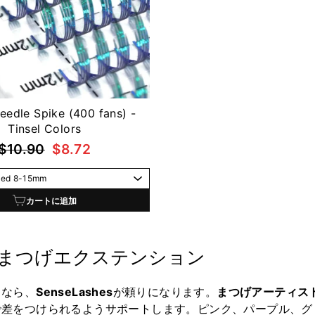
eedle Spike (400 fans) -
Tinsel Colors
通
セ
$10.90
$8.72
常
ー
価
ル
格
価
カートに追加
格
まつげエクステンション
るなら、
SenseLashes
が頼りになります。
まつげアーティス
で差をつけられるようサポートします。ピンク、パープル、グ