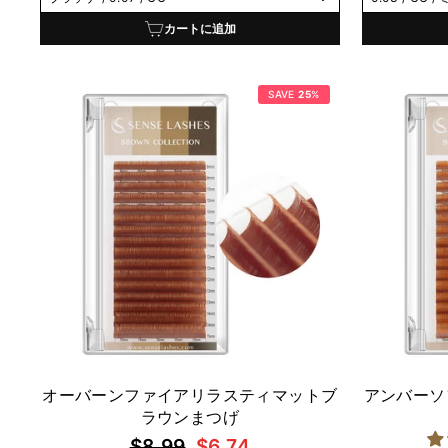
価
ル
格
価
カートに追加
格
SAVE
25
%
オーバーンファイアリラスティマットブ
アンバーソ
ラウンまつげ
通
セ
$8.99
$6.74