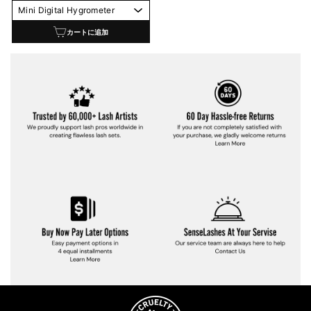
価
ル
格
価
カートに追加
格