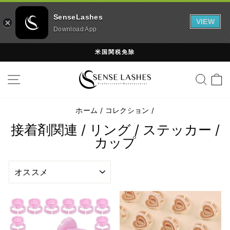
SenseLashes
VIEW
Download App
コ
米国関税免除
ン
ス
テ
サイトナビゲーション
検索
ラ
ン
イ
ツ
ド
に
シ
ホーム
/
コレクション
/
ス
ョ
接着剤関連 / リング / ステッカー /
キ
ー
ッ
カップ
を
プ
一
並
時
べ
停
替
止
え