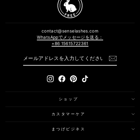
contact@senselashes.com
WhatsAppでメッセージを送る：
+86 15615722361
メ
購
ー
読
ル
す
ア
る
ド
Instagram
Facebook
Pinterest
TikTok
レ
ス
を
入
力
ショップ
し
て
く
カスタマーケア
だ
さ
い
まつげビジネス