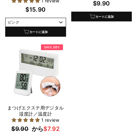
1 review
$9.90
$15.90
カートに追加
カートに追加
SAVE
20
%
まつげエクステ用デジタル
湿度計／温度計
1 review
通
セ
$9.90
から
$7.92
常
ー