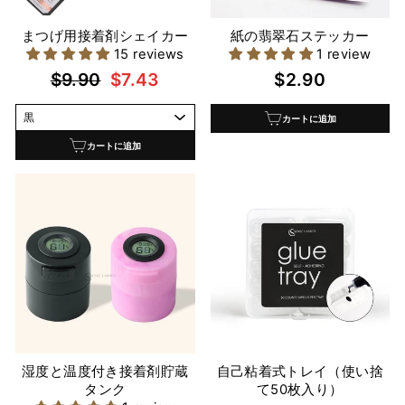
まつげ用接着剤シェイカー
紙の翡翠石ステッカー
15 reviews
1 review
通
セ
$9.90
$7.43
$2.90
常
ー
カートに追加
価
ル
格
価
カートに追加
格
湿度と温度付き接着剤貯蔵
自己粘着式トレイ（使い捨
タンク
て50枚入り）