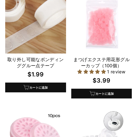
取り外し可能なボンディン
まつげエクステ用花形グル
ググルー点テープ
ーカップ（100個）
1 review
$1.99
$3.99
カートに追加
カートに追加