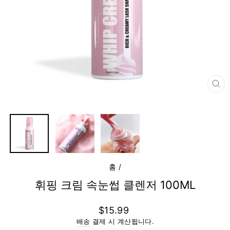
닫
기
(E
홈
/
휘핑 크림 속눈썹 클렌저 100ML
정
$15.99
상
배송
결제 시 계산됩니다.