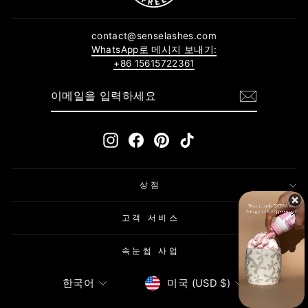
contact@senselashes.com
WhatsApp로 메시지 보내기:
+86 15615722361
이
구
메
독
일
하
을
기
입
Instagram
Facebook
Pinterest
TikTok
력
하
세
요
상점
고객 서비스
속눈썹 사업
통
언
미국 (USD $)
한국어
화
어