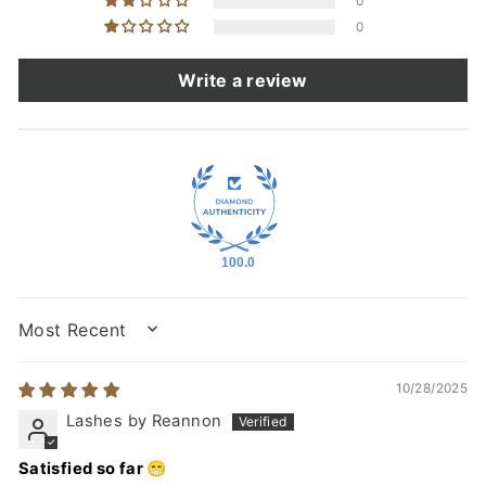
0
0
Write a review
100.0
SORT BY
10/28/2025
Lashes by Reannon
Satisfied so far 😁