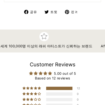
페
트
핀
공유
트윗
핀 it
이
위
터
스
터
레
북
에
스
에
트
트
공
윗
에
유
하
고
 100,000명 이상의 래쉬 아티스트가 신뢰하는 브랜드
After
하
기
정
기
Customer Reviews
5.00 out of 5
Based on 12 reviews
12
0
0