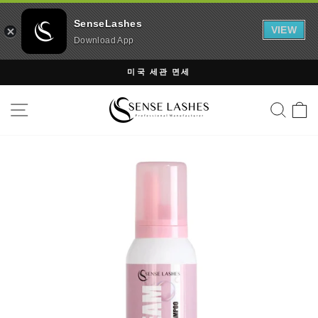
SenseLashes
VIEW
Download App
내
미국 세관 면세
용
슬
건
사이트 탐색
검색
라
너
이
뛰
드
기
쇼
일
시
정
지