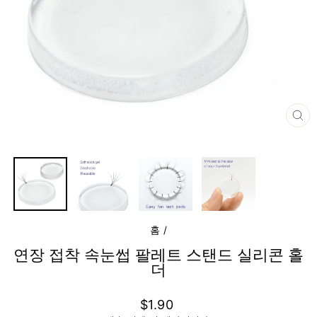
닫
기
(E
홈
/
연장 접착 속눈썹 팔레트 스탠드 실리콘 홀
더
정
$1.90