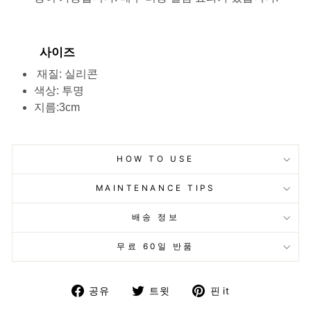
사이즈
재질: 실리콘
색상: 투명
지름:3cm
HOW TO USE
MAINTENANCE TIPS
배송 정보
무료 60일 반품
페
트
핀
공유
트윗
핀 it
이
위
터