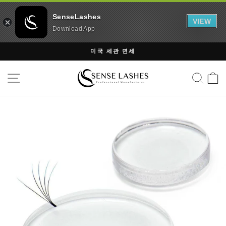
SenseLashes
VIEW
Download App
내
미국 세관 면세
용
슬
건
사이트 탐색
검색
라
너
이
뛰
드
기
쇼
일
시
정
지