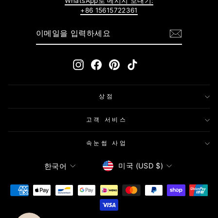
WhatsApp로 메시지 보내기:
+86 15615722361
이
구
메
독
일
하
을
기
입
Instagram
Facebook
Pinterest
TikTok
력
하
세
요
상점
고객 서비스
속눈썹 사업
통
언
미국 (USD $)
한국어
화
어