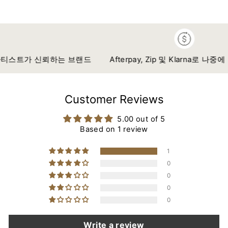
스
터
레
북
에
스
에
트
트
공
윗
에
유
하
고
아티스트가 신뢰하는 브랜드
Afterpay, Zip 및 Klarna로 나중에 
하
기
정
기
Customer Reviews
5.00 out of 5
Based on 1 review
1
0
0
0
0
Write a review