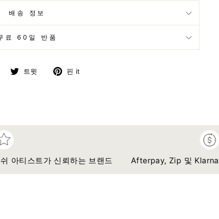
배송 정보
무료 60일 반품
페
트
핀
트윗
핀 it
이
위
터
스
터
레
북
에
스
에
트
트
공
윗
에
유
하
고
하
기
정
 아티스트가 신뢰하는 브랜드
Afterpay, Zip 및 Klarn
기