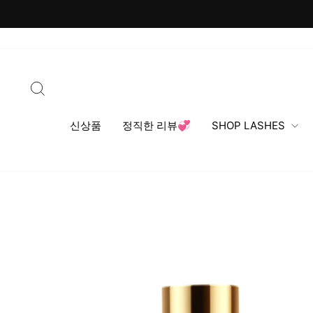
내
용
건
너
뛰
검색
기
신상품
정직한 리뷰💞
SHOP LASHES