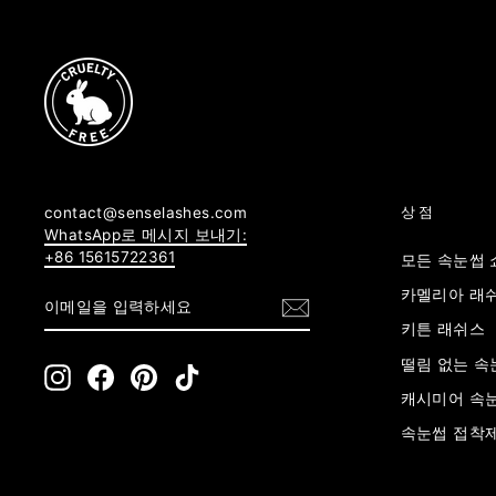
contact@senselashes.com
상점
WhatsApp로 메시지 보내기:
+86 15615722361
모든 속눈썹
이
구
카멜리아 래
메
독
일
하
키튼 래쉬스
을
기
입
떨림 없는 속
Instagram
Facebook
Pinterest
TikTok
력
캐시미어 속
하
세
속눈썹 접착제
요