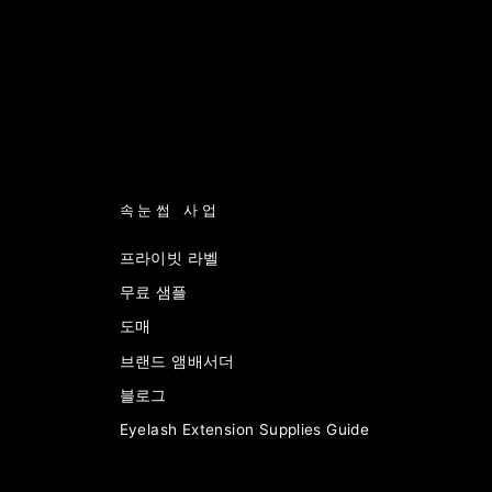
속눈썹 사업
프라이빗 라벨
무료 샘플
도매
브랜드 앰배서더
블로그
Eyelash Extension Supplies Guide