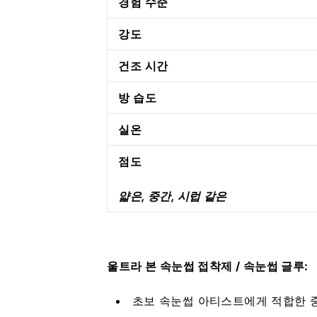
경험 수준
강도
건조 시간
방 습도
실온
점도
얇은, 중간, 시럽 같은
울트라 본 속눈썹 접착제 / 속눈썹 글루:
초보 속눈썹 아티스트에게 적합한 중