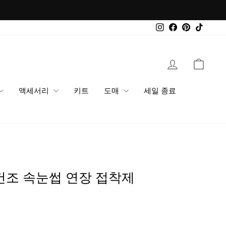
Instagram
Facebook
Pinterest
TikTok
로그인
장바
액세서리
키트
도매
세일 종료
초 건조 속눈썹 연장 접착제