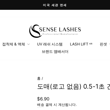
미국 세관 면세
슬
라
이
드
쇼
일
접착제 & 액체
UV 래쉬 시스템
LASH LIFT ᴷᴿ
핀셋
시
브랜드 앰배서더
정
지
홈
/
도매(로고 없음) 0.5-1
정
$6.90
상
배송
결제 시 계산됩니다.