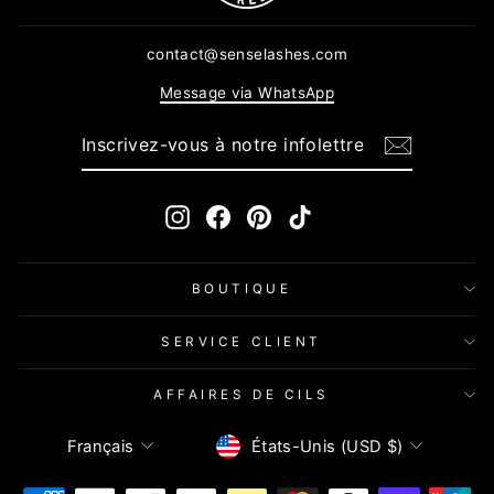
contact@senselashes.com
Message via WhatsApp
INSCRIVEZ-
S'INSCRIRE
VOUS
À
NOTRE
INFOLETTRE
Instagram
Facebook
Pinterest
TikTok
BOUTIQUE
SERVICE CLIENT
AFFAIRES DE CILS
Devise
Langue
États-Unis (USD $)
Français