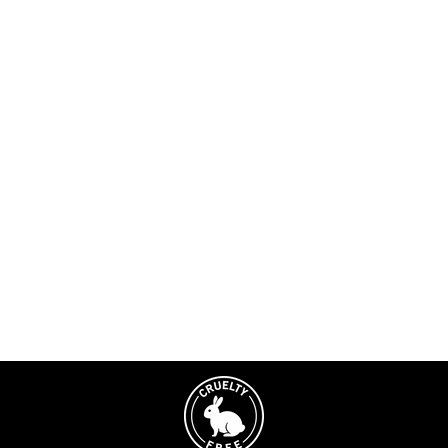
Vente en gros
d'extensions de cils de
qualité supérieure de 0,15
mm
$4.90
AJOUTER AU PANIER