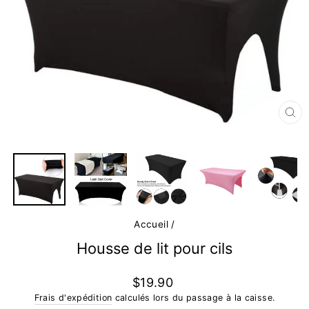
FE
(E
Accueil
/
Housse de lit pour cils
Prix
$19.90
régulier
Frais d'expédition
calculés lors du passage à la caisse.