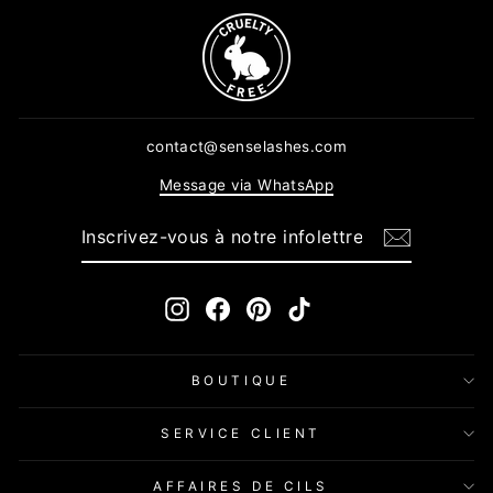
contact@senselashes.com
Message via WhatsApp
INSCRIVEZ-
S'INSCRIRE
VOUS
À
NOTRE
INFOLETTRE
Instagram
Facebook
Pinterest
TikTok
BOUTIQUE
SERVICE CLIENT
AFFAIRES DE CILS