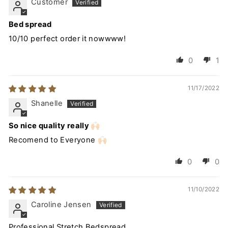
Customer
Bed spread
10/10 perfect order it nowwww!
0
1
11/17/2022
Shanelle
So nice quality really 🙌🏻
Recomend to Everyone 🙌🏻
0
0
11/10/2022
Caroline Jensen
Professional Stretch Bedspread