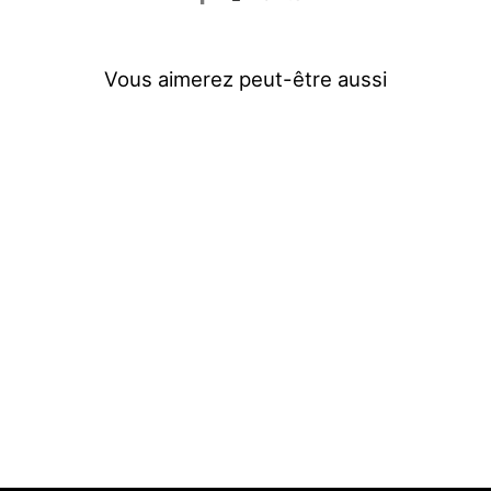
Vous aimerez peut-être aussi
Housse de lit pour cils
8 reviews
$19.90
AJOUTER AU PANIER