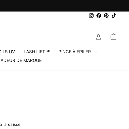
Instagram
Facebook
Pinterest
TikTok
SE CONNEC
PANI
ILS UV
LASH LIFT ᴷᴿ
PINCE À ÉPILER
ADEUR DE MARQUE
à la caisse.