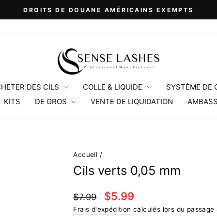
DROITS DE DOUANE AMÉRICAINS EXEMPTS
Diaporama
Pause
HETER DES CILS
COLLE & LIQUIDE
SYSTÈME DE C
KITS
DE GROS
VENTE DE LIQUIDATION
AMBASS
Accueil
/
Cils verts 0,05 mm
Prix
Prix
$5.99
$7.99
régulier
réduit
Frais d'expédition
calculés lors du passage 