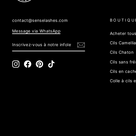
contact@senselashes.com
BOUTIQU
Message via WhatsApp
Acheter tous 
INSCRIVEZ-
S'INSCRIRE
Cils Camelli
VOUS
À
Cils Chaton
NOTRE
INFOLETTRE
Cils sans fr
Instagram
Facebook
Pinterest
TikTok
Cils en cach
Colle à cils e