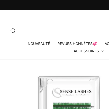
Passer
au
contenu
RECHERCHER
NOUVEAUTÉ
REVUES HONNÊTES💞
AC
ACCESSOIRES