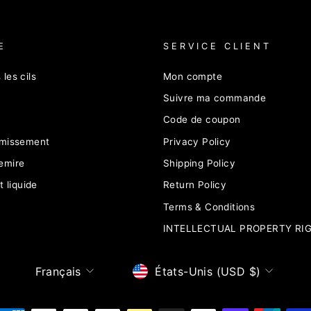
E
SERVICE CLIENT
les cils
Mon compte
a
Suivre ma commande
Code de coupon
émissement
Privacy Policy
emire
Shipping Policy
t liquide
Return Policy
Terms & Conditions
INTELLECTUAL PROPERTY RI
Langue
Devise
Français
États-Unis (USD $)