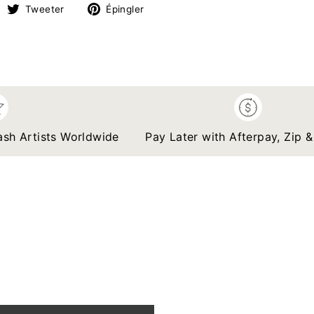
artager
Tweeter
Épingler
Tweeter
Épingler
ur
sur
sur
Facebook
Twitter
Pinterest
rtists Worldwide
Pay Later with Afterpay, Zip & Klar