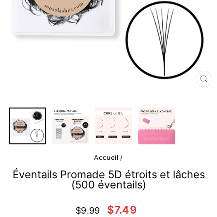
FE
(E
Accueil
/
Éventails Promade 5D étroits et lâches
(500 éventails)
Prix
Prix
$7.49
$9.99