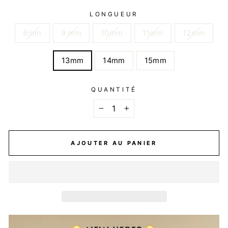
LONGUEUR
8mm
9 mm
10mm
11mm
12mm
13mm
14mm
15mm
QUANTITÉ
−
+
AJOUTER AU PANIER