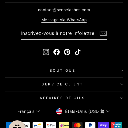
contact@senselashes.com
Message via WhatsApp
INSCRIVEZ-
S'INSCRIRE
VOUS
À
NOTRE
INFOLETTRE
Instagram
Facebook
Pinterest
TikTok
BOUTIQUE
SERVICE CLIENT
AFFAIRES DE CILS
Devise
Langue
États-Unis (USD $)
Français