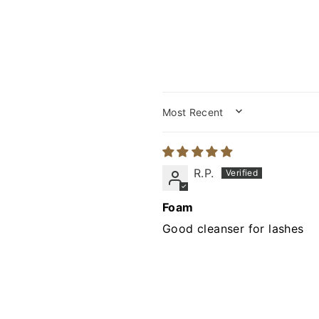
SORT BY
R.P.
Foam
Good cleanser for lashes