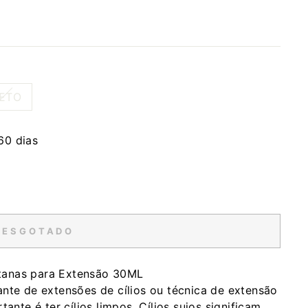
ETO
60 dias
ESGOTADO
tanas para Extensão 30ML
 de extensões de cílios ou técnica de extensão
ante é ter cílios limpos. Cílios sujos significam