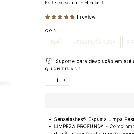
normal
promocional
Frete
calculado no checkout.
1 review
COR
PINK
VERMELHO ROSA
PR
Suporte para devolução em até 
QUANTIDADE
−
+
Senselashes® Espuma Limpa Pes
LIMPEZA PROFUNDA - Como amante
de cílios, você sabe o quão import