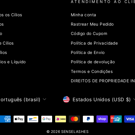
ATENDIMENTO AO CLI
s os Cílios
Minha conta
os
Rastrear Meu Pedido
ho
Código do Cupom
 Cílios
Política de Privacidade
lios
Política de Envio
ios e Líquido
Política de devolução
Termos e Condições
DIREITOS DE PROPRIEDADE I
dioma
Moeda
ortuguês (brasil)
Estados Unidos (USD $)
© 2026 SENSELASHES