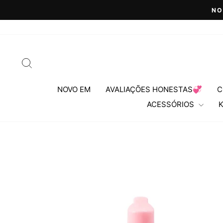
Pular
NO
para
o
Conteúdo
PESQUISA
NOVO EM
AVALIAÇÕES HONESTAS💞
C
ACESSÓRIOS
K