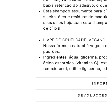
baixa retenção do adesivo, o qu
Este shampoo espumante para cíli
sujeira, óleo e resíduos de maqu
seus cílios hoje com este shamp
de cílios!
LIVRE DE CRUELDADE, VEGANO E 
Nossa fórmula natural é vegana 
padrões.
Ingredientes: água, glicerina, pro
ácido ascórbico (vitamina C), extr
fenoxietanol, etilhexilglicerina, e
INFOR
DEVOLUÇÕES