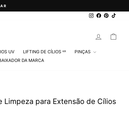
ZAR
Instagram
Facebook
Pinterest
TikTok
ENTRAR
CARR
IOS UV
LIFTING DE CÍLIOS ᴷᴿ
PINÇAS
BAIXADOR DA MARCA
impeza para Extensão de Cílios