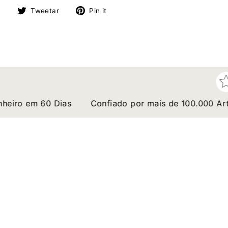
Compartilhe
Tuite
Adicione
r
Tweetar
Pin it
no
no
no
Facebook
Twitter
Pinterest
ro em 60 Dias
Confiado por mais de 100.000 Artista