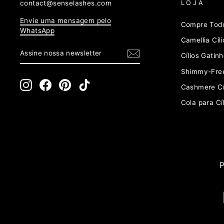
contact@senselashes.com
LOJA
Envie uma mensagem pelo
Compre Todo
WhatsApp
Camellia Cíli
ASSINE
INSCREVER
NOSSA
Cílios Gatin
NEWSLETTER
Shimmy-Free
Instagram
Facebook
Pinterest
TikTok
Cashmere Cí
Cola para Cíl
I
P