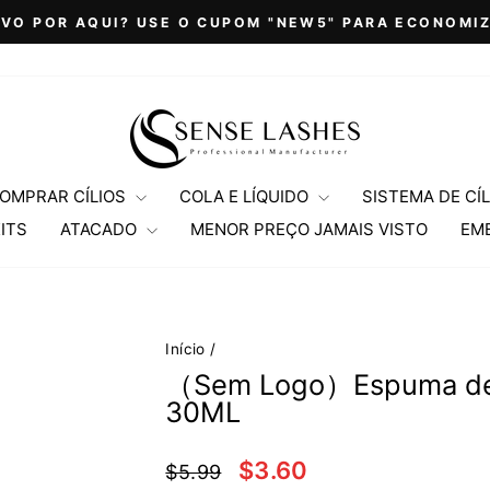
VO POR AQUI? USE O CUPOM "NEW5" PARA ECONOMI
slideshow
pausa
OMPRAR CÍLIOS
COLA E LÍQUIDO
SISTEMA DE CÍL
ITS
ATACADO
MENOR PREÇO JAMAIS VISTO
EM
Início
/
（Sem Logo）Espuma de L
30ML
Preço
Preço
$3.60
$5.99