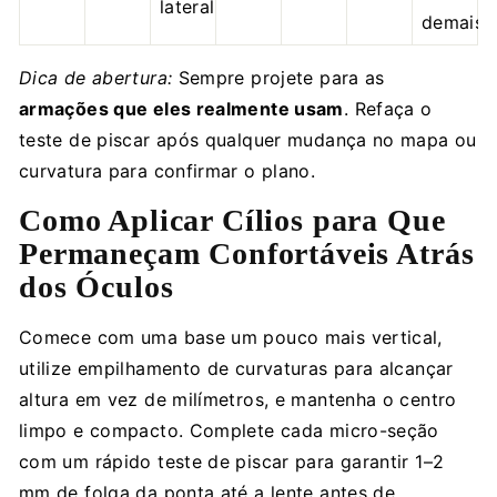
material PBT de alta qualidade Disponível em
lateral
demais.
curvaturas C e D, com opções de espessura de
0,05 e 0.07 Disponível em bandejas mistas e
Dica de abertura:
Sempre projete para as
comprimentos únicos variando de 8mm a 15mm
armações que eles realmente usam
. Refaça o
100% vegano e livre de crueldade Acabamento
fosco preto escuro Tiras com suporte de folha
teste de piscar após qualquer mudança no mapa ou
que podem ser recolocadas em qualquer lugar
curvatura para confirmar o plano.
sem fazer bagunça! As YY Lashes ganharam
Como Aplicar Cílios para Que
popularidade entre os artistas de cílios em todo
o mundo e estão rapidamente se tornando a
Permaneçam Confortáveis Atrás
última tendência no setor. Então, por que não se
dos Óculos
manter atualizado com seus serviços de cílios e
oferecer aos seus clientes o visual incrível que as
Comece com uma base um pouco mais vertical,
YY Lashes proporcionam? Garanta as suas
utilize empilhamento de curvaturas para alcançar
agora!
altura em vez de milímetros, e mantenha o centro
limpo e compacto. Complete cada micro-seção
com um rápido teste de piscar para garantir 1–2
mm de folga da ponta até a lente antes de