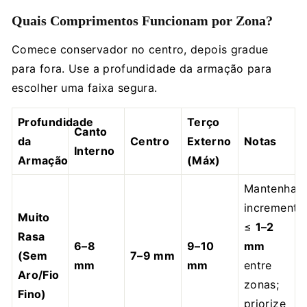
Quais Comprimentos Funcionam por Zona?
Comece conservador no centro, depois gradue
para fora. Use a profundidade da armação para
escolher uma faixa segura.
Profundidade
Terço
Canto
da
Centro
Externo
Notas
Interno
Armação
(Máx)
Mantenha
incremento
Muito
≤
1–2
Rasa
6–8
9–10
mm
(Sem
7–9 mm
mm
mm
entre
Aro/Fio
zonas;
Fino)
priorize