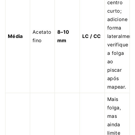
centro
curto;
adicione
forma
Acetato
8–10
Média
LC / CC
lateralment
fino
mm
verifique
a folga
ao
piscar
após
mapear.
Mais
folga,
mas
ainda
limite