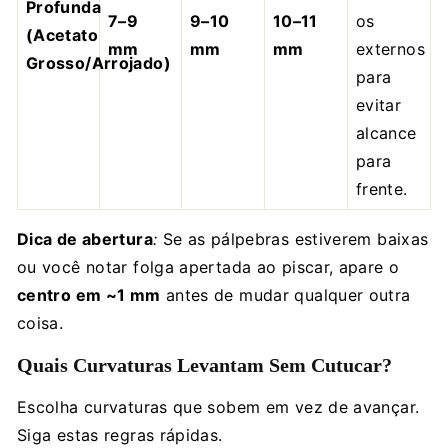
Profunda
7–9
9–10
10–11
os
(Acetato
mm
mm
mm
externos
Grosso/Arrojado)
para
evitar
alcance
para
frente.
Dica de abertura
:
Se as pálpebras estiverem baixas
ou você notar folga apertada ao piscar, apare o
centro em ~1 mm
antes de mudar qualquer outra
coisa.
Quais Curvaturas Levantam Sem Cutucar?
Escolha curvaturas que sobem em vez de avançar.
Siga estas regras rápidas.