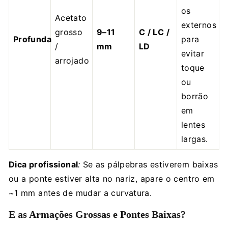
os
Acetato
externos
grosso
9–11
C / LC /
Profunda
para
/
mm
LD
evitar
arrojado
toque
ou
borrão
em
lentes
largas.
Dica profissional
:
Se as pálpebras estiverem baixas
ou a ponte estiver alta no nariz, apare o centro em
~1 mm antes de mudar a curvatura.
E as Armações Grossas e Pontes Baixas?