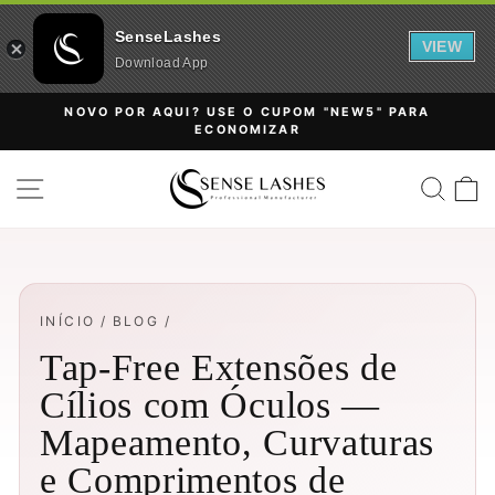
SenseLashes
VIEW
Download App
Pular
NOVO POR AQUI? USE O CUPOM "NEW5" PARA
para
ECONOMIZAR
slideshow
o
pausa
Conteúdo
NAVEGAÇÃO
PESQ
C
INÍCIO
/
BLOG
/
Tap-Free Extensões de
Cílios com Óculos —
Mapeamento, Curvaturas
e Comprimentos de