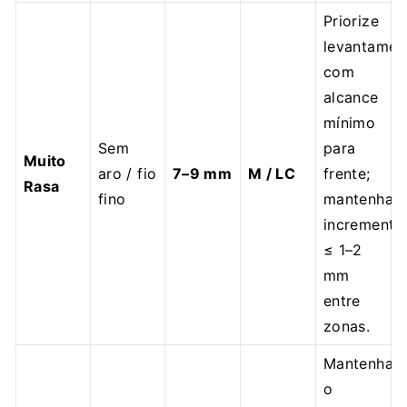
Priorize
levantamen
com
alcance
mínimo
Sem
para
Muito
aro / fio
7–9 mm
M / LC
frente;
Rasa
fino
mantenha
incremento
≤ 1–2
mm
entre
zonas.
Mantenha
o