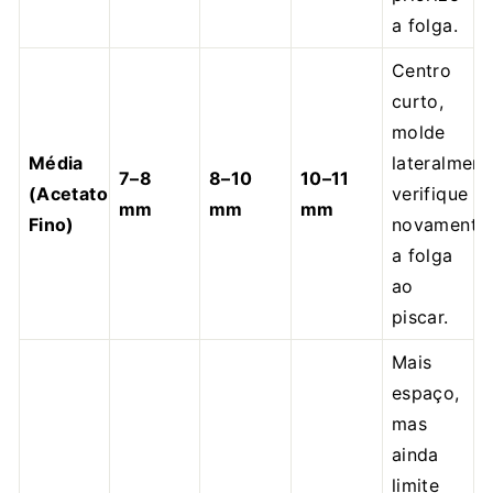
a folga.
Centro
curto,
molde
Média
lateralment
7–8
8–10
10–11
(Acetato
verifique
mm
mm
mm
Fino)
novamente
a folga
ao
piscar.
Mais
espaço,
mas
ainda
limite